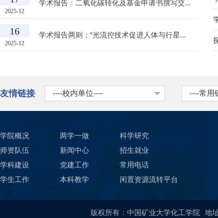
学术报告：二氧化碳转化及基金申请书撰写交...
2025-12
16
学术报告两则：“光流控技术促进人体与行星...
2025-12
友情链接
----校内单位----
----常用
学院概况
两学一做
科学研究
师资队伍
新闻中心
招生就业
学科建设
党建工作
常用电话
学生工作
本科教学
闲置资源流转平台
版权所有：中国矿业大学化工学院
地址