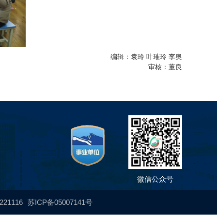
编辑：袁玲 叶璀玲 李奥
审核：董良
微信公众号
1116
苏ICP备05007141号