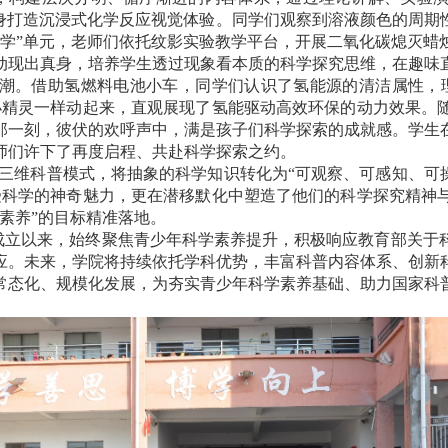
身打造沉浸式化学反应视觉体验。同学们观察到溶液颜色的周期
科学”单元，老师们依托纹影实验教学平台，开展二氧化碳熄灭蜡
动现出真身，培养学生透过现象看本质的科学探究思维，在趣味
高潮。借助氢燃料电池小车，同学们认识了氢能源的清洁属性，
小精灵一样动起来，直观展现了氢能驱动高效环保的动力效果。
那一刻，彼伏的欢呼声中，满是孩子们科学探索的成就感。学生
师们许下了再度启程、共赴科学探索之约。
”三维科普模式，将抽象的科学知识转化为“可观察、可感知、可
受科学的神奇魅力，更在潜移默化中塑造了他们的科学探究精神
素养”的目标精准落地。
成立以来，始终聚焦青少年科学素养提升，积极响应教育部关于
应。未来，学院将持续依托学科优势，丰富科普内容体系、创新
常态化、规模化发展，为夯实青少年科学素养基础、助力国家科