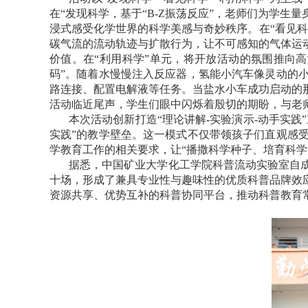
在“发现科学，基于“
B-Z
振荡反应”，老师们为学生量
浸式感受化学世界的科学美感与奇妙秩序。在“看见
碳气流的流动轨迹与扩散行为，让不可感知的气体运
价值。在“利用科学”单元，将开放活动的氛围推向
码”。随着水慢慢注入反应器，氢能小汽车像灵动的
路连接、配置电解液等任务。当盐水小车成功启动的
活动临近尾声，学生们眼中闪烁着殷切的期盼，与老
本次活动创新打造“理论讲解
-
实验演示
-
动手实践
实践”的教学壁垒。这一模式不仅带领孩子们直观感
学教育工作的相关要求，让“播撒科学种子、培育科学
据悉，中国矿业大学化工学院科普流动实验室自
十场，形成了兼具专业性与趣味性的优质科普品牌效
资源共享、优势互补的科普协同平台，推动科普教育